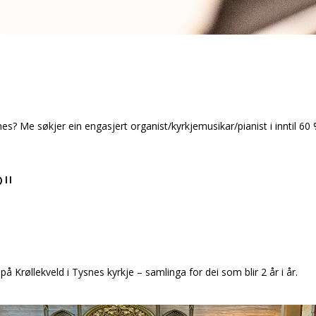
? Me søkjer ein engasjert organist/kyrkjemusikar/pianist i inntil 60 % 
?"
røllekveld i Tysnes kyrkje – samlinga for dei som blir 2 år i år.