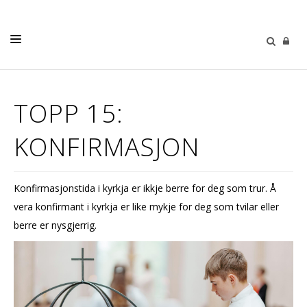
LIVETS GONG
TOPP 15:
BORN OG UNGE
KONFIRMASJON
KYRKJELYDANE
KALENDER
Konfirmasjonstida i kyrkja er ikkje berre for deg som trur. Å
KONTAKT
vera konfirmant i kyrkja er like mykje for deg som tvilar eller
berre er nysgjerrig.