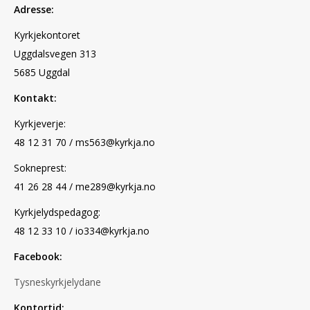
Adresse:
Kyrkjekontoret
Uggdalsvegen 313
5685 Uggdal
Kontakt:
Kyrkjeverje:
48 12 31 70 / ms563@kyrkja.no
Sokneprest:
41 26 28 44 / me289@kyrkja.no
Kyrkjelydspedagog:
48 12 33 10 / io334@kyrkja.no
Facebook:
Tysneskyrkjelydane
Kontortid: