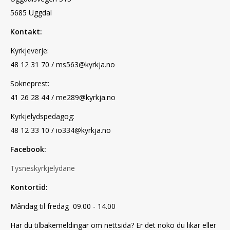
5685 Uggdal
Kontakt:
Kyrkjeverje:
48 12 31 70 / ms563@kyrkja.no
Sokneprest:
41 26 28 44 / me289@kyrkja.no
Kyrkjelydspedagog:
48 12 33 10 / io334@kyrkja.no
Facebook:
Tysneskyrkjelydane
Kontortid:
Måndag til fredag 09.00 - 14.00
Har du tilbakemeldingar om nettsida? Er det noko du likar eller