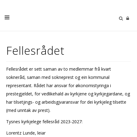
LIVETS GONG
Fellesrådet
BORN OG UNGE
KYRKJELYDANE
Fellesrådet er sett saman av to medlemmar frå kvart
KALENDER
sokneråd, saman med sokneprest og ein kommunal
KONTAKT
representant. Rådet har ansvar for økonomistyringa i
prestegjeldet, for vedlikehald av kyrkjene og kyrkjegardane, og
har tilsetjings- og arbeidsgjvaransvar for dei kyrkjeleg tilsette
(med unntak av prest).
Tysnes kyrkjelege fellesråd 2023-2027:
Lorentz Lunde, leiar